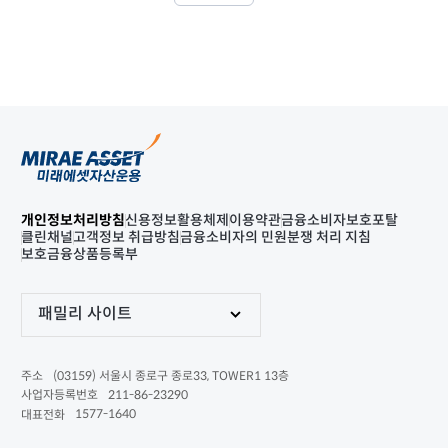
개인정보처리방침
신용정보활용체제
이용약관
금융소비자보호포탈
클린채널
고객정보 취급방침
금융소비자의 민원분쟁 처리 지침
보호금융상품등록부
패밀리 사이트
(03159) 서울시 종로구 종로33, TOWER1 13층
주소
211-86-23290
사업자등록번호
1577-1640
대표전화