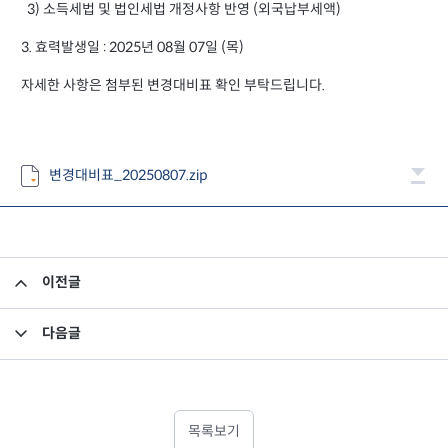
3) 소득세법 및 법인세법 개정사항 반영 (외국납부세액)
3. 효력발생일 : 2025년 08월 07일 (목)
자세한 사항은 첨부된 변경대비표 확인 부탁드립니다.
변경대비표_20250807.zip
이전글
2025년 7월 말 기준 월간보고서_미래에셋맵스아시아퍼시픽부동산공모1호
다음글
집합투자규약 및 투자설명서 변경의 건
목록보기