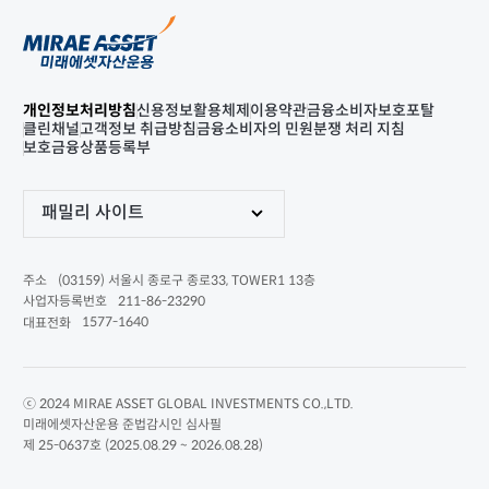
개인정보처리방침
신용정보활용체제
이용약관
금융소비자보호포탈
클린채널
고객정보 취급방침
금융소비자의 민원분쟁 처리 지침
보호금융상품등록부
패밀리 사이트
(03159) 서울시 종로구 종로33, TOWER1 13층
주소
211-86-23290
사업자등록번호
1577-1640
대표전화
ⓒ 2024 MIRAE ASSET GLOBAL INVESTMENTS CO.,LTD.
미래에셋자산운용 준법감시인 심사필
제 25-0637호 (2025.08.29 ~ 2026.08.28)