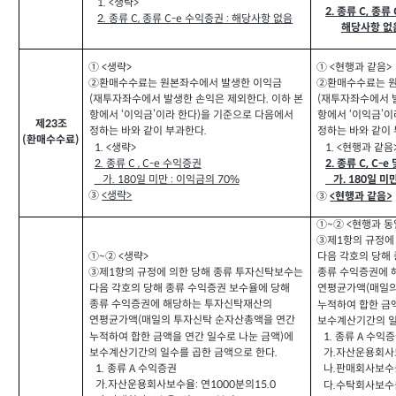
1. <
생략>
2.
종류 C, 종류 
2.
종류 C, 종류 C-e 수익증권 : 해당사항 없음
해당사항 없
① <생략>
① <현행과 같음>
②환매수수료는 원본좌수에서 발생한 이익금
②환매수수료는 원
(재투자좌수에서 발생한 손익은 제외한다. 이하 본
(재투자좌수에서 
항에서 ‘이익금’이라 한다)을 기준으로 다음에서
항에서 ‘이익금’
제23조
정하는 바와 같이 부과한다.
정하는 바와 같이 
(환매수수료)
1. <
생략>
1. <
현행과 같음
2.
종류 C , C-e 수익증권
2.
종류 C, C-e
가. 180일 미만 : 이익금의 70%
가. 180일 미
③
<생략>
<현행과 같음>
③
①~② <현행과 동
③제1항의 규정에
①~② <생략>
다음 각호의 당해
③제1항의 규정에 의한 당해 종류 투자신탁보수는
종류 수익증권에 
다음 각호의 당해 종류 수익증권 보수율에 당해
연평균가액(매일의
종류 수익증권에 해당하는 투자신탁재산의
누적하여 합한 금
연평균가액(매일의 투자신탁 순자산총액을 연간
보수계산기간의 일
누적하여 합한 금액을 연간 일수로 나눈 금액)에
1.
종류 A 수익
보수계산기간의 일수를 곱한 금액으로 한다.
가.자산운용회사보
1.
종류 A 수익증권
나.판매회사보수율
가.자산운용회사보수율: 연1000분의15.0
다.수탁회사보수율