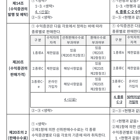
① <생략>
① <현행과 같음>
제14조
1~3. <
생략>
1~3. <
현행과 
(수익증권의
4. <
신설>
4.
종류 C-2 
발행 및 예탁)
②~⑤ <생략>
②~⑤ <현행과 같
① 수익증권은 다
① 수익증권은 다음 각호에서 정하는 바에 따라
종류별로 판매한다
종류별로 판매한다.
수익자의
수익자의
선취판매수수료
환매수수료
구 분
구 분
자격
자격
부과여부
부과여부
있음
있음
1.
종류A
제한없음
1.
종류A
제한없음
(
제23조
(
제20조의2참조)
제2항참조)
제20조
있음
(수익증권의
2.
종류C
제한없음
2.
종류C
제한없음
해당사항없음
(
제23조
제2항참조)
판매가격)
있음
3.
종류C-
온라인
3.
종류C-
온라인
해당사항없음
(
제23조
e
가입자
e
가입자
제2항참조)
4.
종류
50
억이
4. <
신설>
C-2
가입자
②~③ <생략>
②~③ <현행과 같
① <현행과 같음>
① <생략>
②제1항에 의한 
②제1항에 의한 선취판매수수료는 각 종류
제20조의 2
수익증권별로 다음
수익증권별로 다음 각호의 기준에 따라 취득한다.
(판매수수료)
1. <
현행과 같음