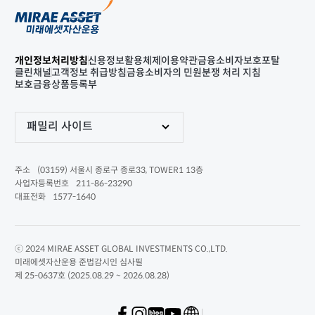
개인정보처리방침
신용정보활용체제
이용약관
금융소비자보호포탈
클린채널
고객정보 취급방침
금융소비자의 민원분쟁 처리 지침
보호금융상품등록부
패밀리 사이트
(03159) 서울시 종로구 종로33, TOWER1 13층
주소
211-86-23290
사업자등록번호
1577-1640
대표전화
ⓒ 2024 MIRAE ASSET GLOBAL INVESTMENTS CO.,LTD.
미래에셋자산운용 준법감시인 심사필
제 25-0637호 (2025.08.29 ~ 2026.08.28)