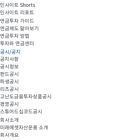
인사이트 Shorts
인사이트 리포트
파생상품간접투자기구 공시내용(2004년09월15일자)
연금투자 가이드
연금제도 알아보기
연금투자 방법
투자와 연금센터
공시/공지
공시내용: 1. 위험액 2. 시나리오분석 3. 10일 VaR 4.
공지사항
공시정보
펀드공시
파생공시
리츠공시
고난도금융투자상품공시
파생상품간접투자기구_자산(공시).xls
경영공시
스튜어드십코드공시
회사소개
미래에셋자산운용 소개
회사개요