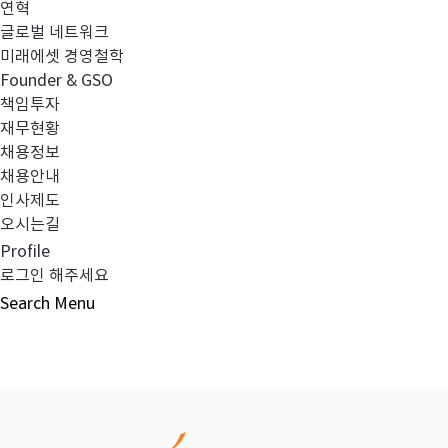
연혁
글로벌 네트워크
이전글
약관변경 공고
미래에셋 경영철학
Founder & GSO
책임투자
다음글
파생상품간접투자기구 공시내용(2004년9
재무현황
채용정보
채용안내
인사제도
오시는길
목록보기
Profile
로그인 해주세요
Search
Menu