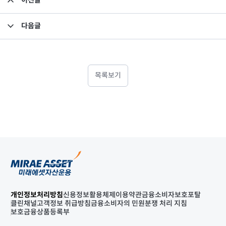
이전글
파생상품간접투자기구 공시내용(2004년9월14일)
다음글
약관변경 공고
목록보기
개인정보처리방침
신용정보활용체제
이용약관
금융소비자보호포탈
클린채널
고객정보 취급방침
금융소비자의 민원분쟁 처리 지침
보호금융상품등록부