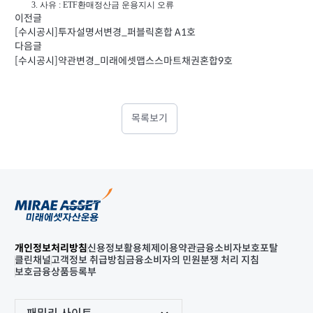
3. 사유 : ETF환매정산금 운용지시 오류
이전글
[수시공시]투자설명서변경_퍼블릭혼합 A1호
다음글
[수시공시]약관변경_미래에셋맵스스마트채권혼합9호
목록보기
개인정보처리방침
신용정보활용체제
이용약관
금융소비자보호포탈
클린채널
고객정보 취급방침
금융소비자의 민원분쟁 처리 지침
보호금융상품등록부