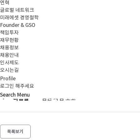
연혁
글로벌 네트워크
미래에셋 경영철학
금융투자업자_영업보고서_20170331_미래에셋자산운용
Founder & GSO
책임투자
재무현황
채용정보
채용안내
인사제도
오시는길
이전글
2017년 1분기 검토보고서-최소영업자본
Profile
로그인 해주세요
Search
Menu
다음글
임원 사임 보고
목록보기