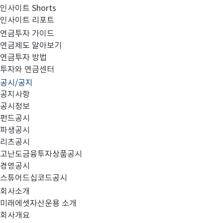
인사이트 Shorts
인사이트 리포트
2017년 1분기 영업보고서
연금투자 가이드
연금제도 알아보기
연금투자 방법
투자와 연금센터
공시/공지
공지사항
공시정보
펀드공시
파생공시
첨부와 같이 당사의 주요 경영사항을 공시합니다.
리츠공시
고난도금융투자상품공시
경영공시
스튜어드십코드공시
회사소개
미래에셋자산운용 소개
회사개요