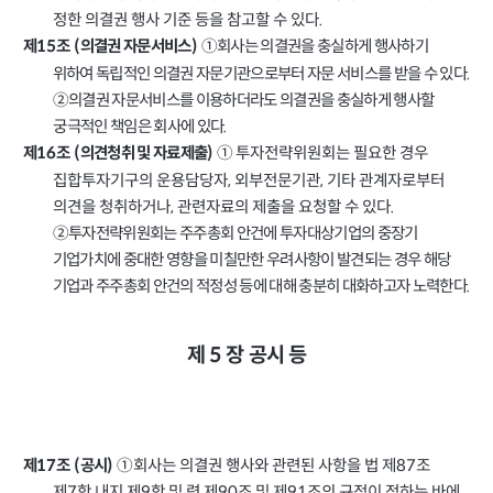
정한 의결권 행사 기준 등을 참고할 수 있다
.
①회사는 의결권을 충실하게 행사하기
제
조
의결권 자문서비스
15
(
)
위하여 독립적인 의결권 자문기관으로부터 자문 서비스를 받을 수 있다
.
②의결권 자문서비스를 이용하더라도 의결권을 충실하게 행사할
궁극적인 책임은 회사에 있다
.
①
투자전략위원회는 필요한 경우
제
조
의견청취 및 자료제출
16
(
)
집합투자기구의 운용담당자
외부전문기관
기타 관계자로부터
,
,
의견을 청취하거나
관련자료의 제출을 요청할 수 있다
,
.
②투자전략위원회는 주주총회 안건에 투자대상기업의 중장기
기업가치에 중대한 영향을 미칠만한 우려사항이 발견되는 경우 해당
기업과 주주총회 안건의 적정성 등에 대해 충분히 대화하고자 노력한다
.
5
제
장
공시 등
①
회사는 의결권 행사와 관련된 사항을 법 제
조
87
제
조
공시
17
(
)