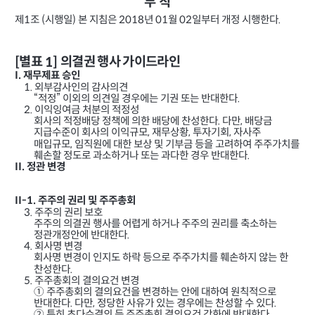
부
칙
제
조
시행일
본 지침은
년
월
일부터 개정 시행한다
1
(
)
2018
01
02
.
별표
의결권 행사 가이드라인
[
1]
I.
재무제표 승인
외부감사인의 감사의견
1.
“적정” 이외의 의견일 경우에는 기권 또는 반대한다
.
이익잉여금 처분의 적정성
2.
회사의 적정배당 정책에 의한 배당에 찬성한다
다만
배당금
.
,
지급수준이 회사의 이익규모
재무상황
투자기회
자사주
,
,
,
매입규모
임직원에 대한 보상 및 기부금 등을 고려하여 주주가치를
,
훼손할 정도로 과소하거나 또는 과다한 경우 반대한다
.
정관 변경
II.
주주의 권리 및 주주총회
II-1.
주주의 권리 보호
3.
주주의 의결권 행사를 어렵게 하거나 주주의 권리를 축소하는
정관개정안에 반대한다
.
회사명 변경
4.
회사명 변경이 인지도 하락 등으로 주주가치를 훼손하지 않는 한
찬성한다
.
주주총회의 결의요건 변경
5.
① 주주총회의 결의요건을 변경하는 안에 대하여 원칙적으로
반대한다
다만
정당한 사유가 있는 경우에는 찬성할 수 있다
.
,
.