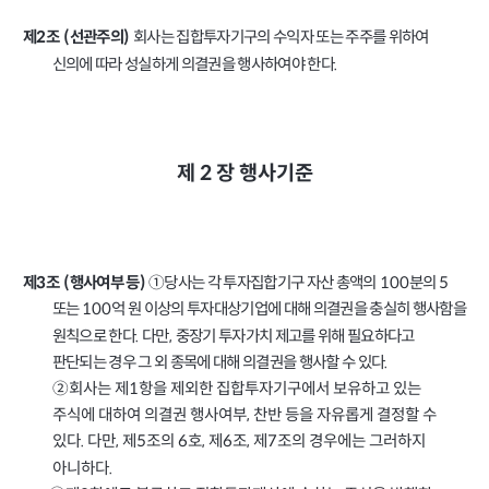
회사는 집합투자기구의 수익자 또는 주주를 위하여
제
조
선관주의
2
(
)
신의에 따라 성실하게 의결권을 행사하여야 한다
.
2
제
장
행사기준
①당사는 각 투자집합기구 자산 총액의
분의
100
5
제
조
행사여부 등
3
(
)
또는
억 원 이상의 투자대상기업에 대해 의결권을 충실히 행사함을
100
원칙으로 한다
다만
중장기 투자가치 제고를 위해 필요하다고
.
,
판단되는 경우 그 외 종목에 대해 의결권을 행사할 수 있다
.
②회사는 제
항을 제외한 집합투자기구에서 보유하고 있는
1
주식에 대하여 의결권 행사여부
찬반 등을 자유롭게 결정할 수
,
있다
다만
제
조의
호
제
조
제
조의 경우에는 그러하지
.
,
5
6
,
6
,
7
아니하다
.