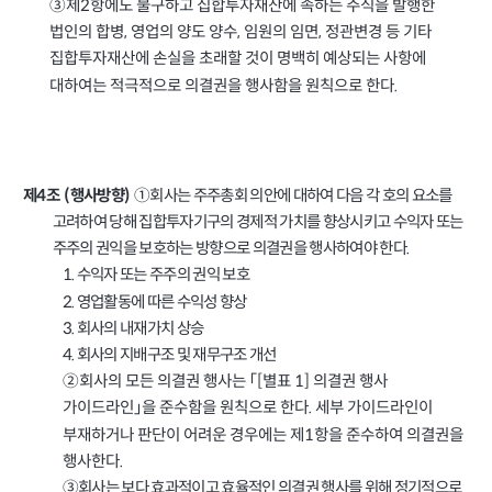
③제
항에도 불구하고 집합투자재산에 속하는 주식을 발행한
2
법인의 합병
영업의 양도
양수
임원의 임면
정관변경 등 기타
,
,
,
집합투자재산에 손실을 초래할 것이 명백히 예상되는 사항에
대하여는 적극적으로 의결권을 행사함을 원칙으로 한다
.
①회사는 주주총회 의안에 대하여 다음 각 호의 요소를
제
조
행사방향
4
(
)
고려하여 당해 집합투자기구의 경제적 가치를 향상시키고 수익자 또는
주주의 권익을 보호하는 방향으로 의결권을 행사하여야 한다
.
수익자 또는 주주의 권익 보호
1.
영업활동에 따른 수익성 향상
2.
회사의 내재가치 상승
3.
회사의 지배구조 및 재무구조 개선
4.
②회사의 모든 의결권 행사는 「
별표
의결권 행사
[
1]
가이드라인」을 준수함을 원칙으로 한다
세부 가이드라인이
.
부재하거나 판단이 어려운 경우에는 제
항을 준수하여 의결권을
1
행사한다
.
③회사는 보다 효과적이고 효율적인 의결권 행사를 위해 정기적으로