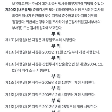
보유하고 있는 주식에 대한 의결권 행사를 외부기관에 위탁할 수 있다
.
준법감시인 또는 컴플라이언스 담당 부서장은 회사의
제
조
내부통제
20
(
)
의결권 행사가 관련법령 및 이 지침을 준수하고 있는지의 여부를
점검한다
위반하는 경우 이를 조사하여 상근감사위원
감사부서의
.
(
부서장
또는 감사위원회에 보고한다
)
.
부
칙
제
조
시행일
본 지침은 제정일로부터 시행한다
1
(
)
.
부
칙
제
조
시행일
본 지침은
년
월
일부터 개정
시행한다
1
(
)
2002
11
27
.
부
칙
제
조
시행일
본 지침은 간접투자자산운용업법
령 개정
1
(
)
(2004. 12.
에 따라 소급 시행한다
03)
.
부
칙
제
조
시행일
본 지침은
년
월
일부터 개정
시행한다
1
(
)
2006
6
1
.
부
칙
제
조
시행일
본 지침은
년
월
일부터 개정
시행한다
1
(
)
2009
2
4
.
부
칙
제
조
시행일
본 지침은
년
월
일부터 개정
시행한다
1
(
)
2012
8
28
.