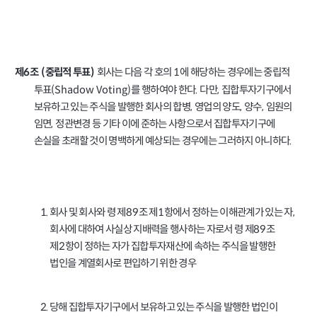
회사는 다음 각 호의
에 해당하는 경우에는 중립적
1
제
조
중립적 투표
6
(
)
투표
를 행하여야 한다
다만
집합투자기구에서
(Shadow Voting)
.
,
보유하고 있는 주식을 발행한 회사의 합병
영업의 양도
양수
임원의
,
,
,
임면
정관변경 등 기타 이에 준하는 사항으로서 집합투자기구에
,
손실을 초래할 것이 명백하게 예상되는 경우에는 그러하지 아니하다
.
회사 및 회사와 령 제
조 제
항에서 정하는 이해관계가 있는 자
1.
89
1
,
회사에 대하여 사실상 지배력을 행사하는 자로서 령 제
조
89
제
항이 정하는 자가 집합투자재산에 속하는 주식을 발행한
2
법인을 계열회사로 편입하기 위한 경우
2.
당해 집합투자기구에서 보유하고 있는 주식을 발행한 법인이