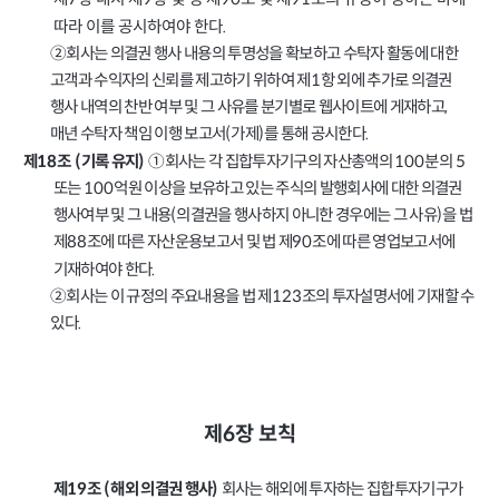
제
항 내지 제
항 및 령 제
조 및 제
조의 규정이 정하는 바에
7
9
90
91
따라 이를 공시하여야 한다
.
②회사는 의결권 행사 내용의 투명성을 확보하고 수탁자 활동에 대한
고객과 수익자의 신뢰를 제고하기 위하여 제
항 외에 추가로 의결권
1
행사 내역의 찬반 여부 및 그 사유를 분기별로 웹사이트에 게재하고
,
매년 수탁자 책임 이행 보고서
가제
를 통해 공시한다
(
)
.
①회사는 각 집합투자기구의 자산총액의
분의
100
5
제
조
기록 유지
18
(
)
또는
억원 이상을 보유하고 있는 주식의 발행회사에 대한 의결권
100
행사여부 및 그 내용
의결권을 행사하지 아니한 경우에는 그 사유
을 법
(
)
제
조에 따른 자산운용보고서 및 법 제
조에 따른 영업보고서에
88
90
기재하여야 한다
.
②회사는 이 규정의 주요내용을 법 제
조의 투자설명서에 기재할 수
123
있다
.
6
제
장 보칙
회사는 해외에 투자하는 집합투자기구가
제
조
해외 의결권 행사
19
(
)