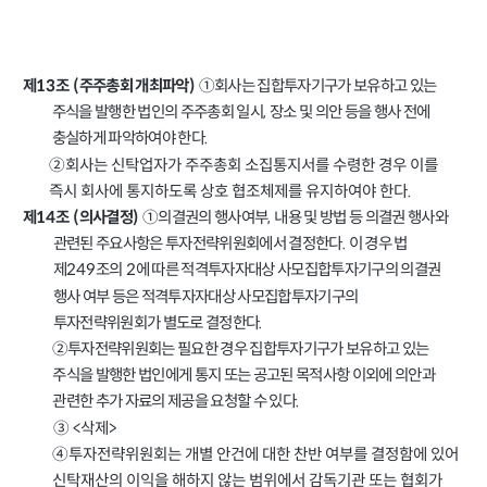
①회사는 집합투자기구가 보유하고 있는
제
조
주주총회 개최파악
13
(
)
주식을 발행한 법인의 주주총회 일시
장소 및 의안 등을 행사 전에
,
충실하게 파악하여야 한다
.
②회사는 신탁업자가 주주총회 소집통지서를 수령한 경우 이를
즉시 회사에 통지하도록 상호 협조체제를 유지하여야 한다
.
①의결권의 행사여부
내용 및 방법 등 의결권 행사와
,
제
조
의사결정
14
(
)
관련된 주요사항은 투자전략위원회에서 결정한다
.
이 경우 법
제
조의
에 따른 적격투자자대상 사모집합투자기구의 의결권
249
2
행사 여부 등은 적격투자자대상 사모집합투자기구의
투자전략위원회가 별도로 결정한다
.
②
투자전략위원회는 필요한 경우 집합투자기구가 보유하고 있는
주식을 발행한 법인에게 통지 또는 공고된 목적사항 이외에 의안과
관련한 추가 자료의 제공을 요청할 수 있다
.
③
삭제
<
>
④투자전략위원회는 개별 안건에 대한 찬반 여부를 결정함에 있어
신탁재산의 이익을 해하지 않는 범위에서 감독기관 또는 협회가