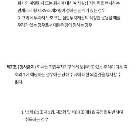
회사와 계열회사 또는 회사에 대하여 사실상 지배력을 행사하는
관계로서 령 제
조 제
항이 정하는 관계가 있는 경우
89
3
3.
그 밖에 투자자 보호 또는 집합투자재산의 적정한 운용을 해할
우려가 있는 경우로서 대통령령이 정하는 경우
회사는 집합투자기구에서 보유하고 있는 주식이 다음 각
제
조
행사금지
7
(
)
호의
에 해당하는 경우에는 당해 주식에 대한 의결권을 행사할 수
1
없다
.
법 제
조 제
항
제
항 및 제
조 제
호 규정을 위반하여
1.
81
1
,
2
84
4
취득하는 경우