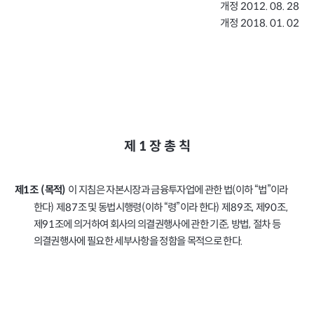
개정
2012. 08. 28
개정
2018. 01. 02
1
제
장
총
칙
이 지침은 자본시장과 금융투자업에 관한 법
이하 “법”이라
(
제
조
목적
1
(
)
한다
제
조 및 동법시행령
이하 “령”이라 한다
제
조
제
조
)
87
(
)
89
,
90
,
제
조에 의거하여 회사의 의결권행사에 관한 기준
방법
절차 등
91
,
,
의결권행사에 필요한 세부사항을 정함을 목적으로 한다
.