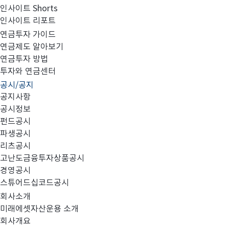
인사이트 Shorts
인사이트 리포트
2017년 3분기검토보고서(별도)_정정
연금투자 가이드
연금제도 알아보기
연금투자 방법
투자와 연금센터
공시/공지
2017년 3분기 검토보고서(별도) 정정
공지사항
공시정보
펀드공시
파생공시
리츠공시
고난도금융투자상품공시
미래에셋자산운용 FY2017_3Q_별도_정정180504_Fina
경영공시
스튜어드십코드공시
회사소개
미래에셋자산운용 소개
회사개요