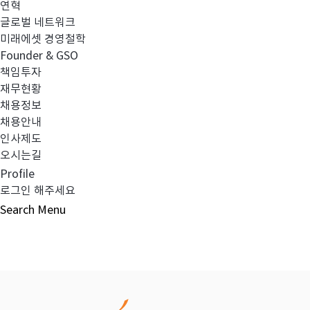
연혁
글로벌 네트워크
이전글
2017년 반기검토보고서_최소영업자본_
미래에셋 경영철학
Founder & GSO
책임투자
다음글
2017년 3분기검토보고서(연결)_정정
재무현황
채용정보
채용안내
인사제도
오시는길
목록보기
Profile
로그인 해주세요
Search
Menu