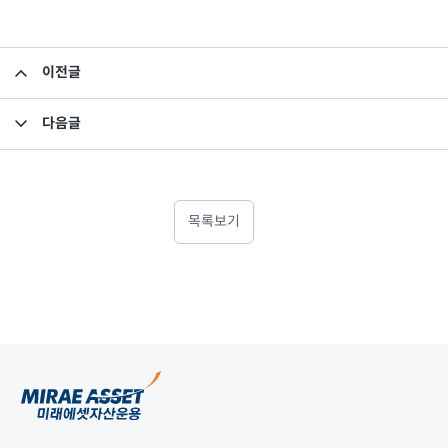
이전글
[주주관여활동] 큐리언트 유상증자결정(제3자배정) 관련
다음글
[의결권 행사내역] 한국전력, 코미코, 마크로젠 임시주주총회(2018.07)
목록보기