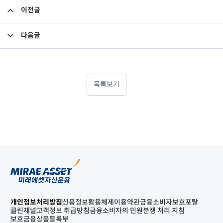
이전글
[의결권 행사내역] 맥쿼리인프라 임시주주총회(2018.09)
다음글
[주주관여활동] 태평양물산 기업가치 개선 요구의 건
목록보기
개인정보처리방침
신용정보활용체제
이용약관
금융소비자보호포탈
클린채널
고객정보 취급방침
금융소비자의 민원분쟁 처리 지침
보호금융상품등록부