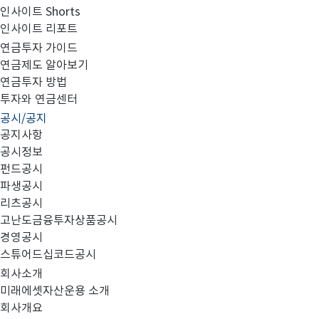
인사이트 Shorts
인사이트 리포트
주요경영상황공시_손익구조의 변경에 관한 사항
연금투자 가이드
연금제도 알아보기
연금투자 방법
투자와 연금센터
공시/공지
첨부와 같이 당사의 주요 경영사항을 공시합니다.
공지사항
공시정보
펀드공시
파생공시
리츠공시
고난도금융투자상품공시
주요경영상황공시_손익구조의변경.pdf
경영공시
스튜어드십코드공시
회사소개
미래에셋자산운용 소개
회사개요