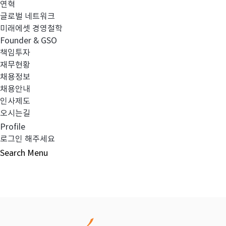
연혁
글로벌 네트워크
이전글
임원 사임 보고
미래에셋 경영철학
Founder & GSO
책임투자
다음글
FY2018 지배구조 연차보고서
재무현황
채용정보
채용안내
인사제도
오시는길
목록보기
Profile
로그인 해주세요
Search
Menu