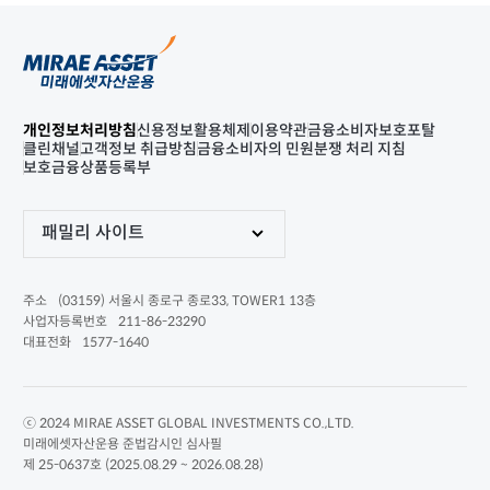
개인정보처리방침
신용정보활용체제
이용약관
금융소비자보호포탈
클린채널
고객정보 취급방침
금융소비자의 민원분쟁 처리 지침
보호금융상품등록부
패밀리 사이트
(03159) 서울시 종로구 종로33, TOWER1 13층
주소
211-86-23290
사업자등록번호
1577-1640
대표전화
ⓒ 2024 MIRAE ASSET GLOBAL INVESTMENTS CO.,LTD.
미래에셋자산운용 준법감시인 심사필
제 25-0637호 (2025.08.29 ~ 2026.08.28)