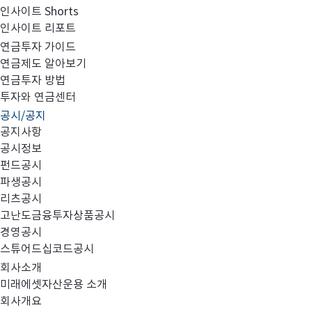
인사이트 Shorts
인사이트 리포트
투자자예탁금 이용료율 변경 안내
연금투자 가이드
연금제도 알아보기
연금투자 방법
투자와 연금센터
공시/공지
공지사항
공시정보
투자자 예탁금 이용료율 지급 기준을 아래와 같이 변경합
펀드공시
파생공시
■ 변경 전 : 1.428%
리츠공시
고난도금융투자상품공시
경영공시
■ 변경 후 : 1.190%
스튜어드십코드공시
회사소개
■ 시행일 : 2019년 10월 25일(금)
미래에셋자산운용 소개
회사개요