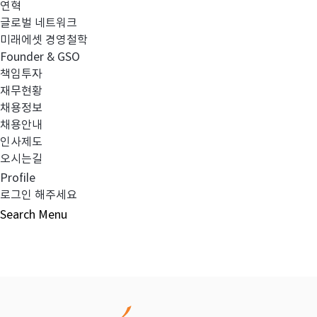
연혁
글로벌 네트워크
이전글
2019년 3분기 최소영업자본액 검토보고
미래에셋 경영철학
Founder & GSO
책임투자
다음글
임원 사임 보고
재무현황
채용정보
채용안내
인사제도
오시는길
목록보기
Profile
로그인 해주세요
Search
Menu