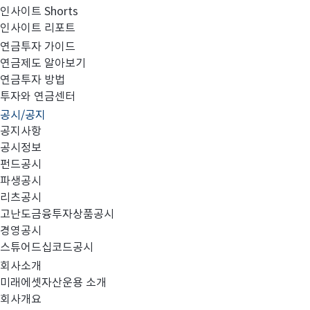
인사이트 Shorts
인사이트 리포트
2019년 3분기 영업보고서
연금투자 가이드
연금제도 알아보기
연금투자 방법
투자와 연금센터
공시/공지
첨부파일 참조
공지사항
공시정보
펀드공시
파생공시
리츠공시
고난도금융투자상품공시
영업보고서_20190930_미래에셋자산운용.pdf
경영공시
스튜어드십코드공시
회사소개
미래에셋자산운용 소개
회사개요