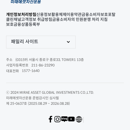
개인정보처리방침
신용정보활용체제
이용약관
금융소비자보호포탈
클린채널
고객정보 취급방침
금융소비자의 민원분쟁 처리 지침
보호금융상품등록부
패밀리 사이트
(03159) 서울시 종로구 종로33, TOWER1 13층
주소
211-86-23290
사업자등록번호
1577-1640
대표전화
ⓒ 2024 MIRAE ASSET GLOBAL INVESTMENTS CO.,LTD.
미래에셋자산운용 준법감시인 심사필
제 25-0637호 (2025.08.29 ~ 2026.08.28)