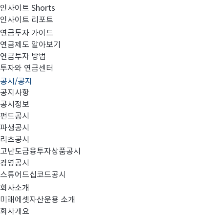
인사이트 Shorts
인사이트 리포트
2020년 2분기 최소영업자본액 검토보고서
연금투자 가이드
연금제도 알아보기
연금투자 방법
투자와 연금센터
공시/공지
공지사항
.
첨부와 같이 당사의 주요 경영사항을 공시합니다
공시정보
펀드공시
파생공시
리츠공시
고난도금융투자상품공시
미래에셋자산운용_최소영업자본액 검토보고서_FY2020_
경영공시
스튜어드십코드공시
회사소개
미래에셋자산운용 소개
회사개요