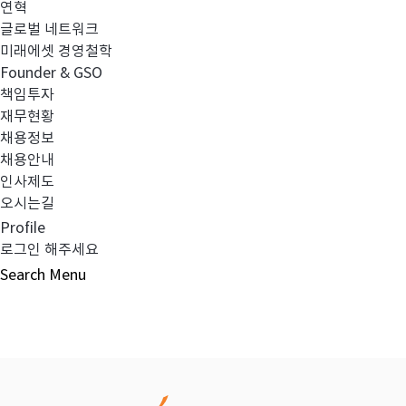
연혁
글로벌 네트워크
이전글
2020년 2분기 검토보고서 (연결)
미래에셋 경영철학
Founder & GSO
책임투자
다음글
2020년 2분기 영업보고서
재무현황
채용정보
채용안내
인사제도
오시는길
목록보기
Profile
로그인 해주세요
Search
Menu