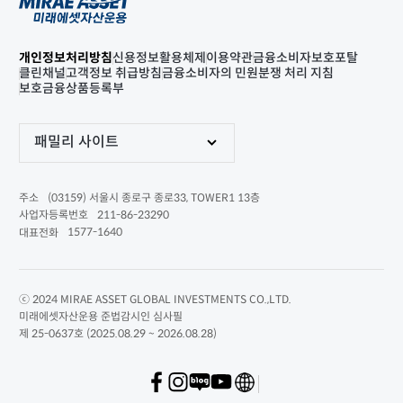
개인정보처리방침
신용정보활용체제
이용약관
금융소비자보호포탈
클린채널
고객정보 취급방침
금융소비자의 민원분쟁 처리 지침
보호금융상품등록부
패밀리 사이트
(03159) 서울시 종로구 종로33, TOWER1 13층
주소
211-86-23290
사업자등록번호
1577-1640
대표전화
ⓒ 2024 MIRAE ASSET GLOBAL INVESTMENTS CO.,LTD.
미래에셋자산운용 준법감시인 심사필
제 25-0637호 (2025.08.29 ~ 2026.08.28)