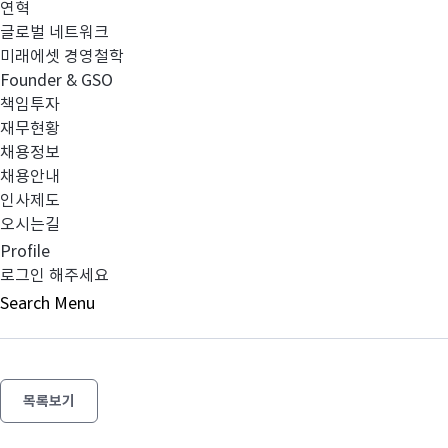
연혁
글로벌 네트워크
의결권행사에 관한 지침 (2021.02.02 개정).pdf
미래에셋 경영철학
Founder & GSO
책임투자
재무현황
채용정보
채용안내
인사제도
이전글
[의결권 행사내역] 2020년 4분기 의결권
오시는길
Profile
로그인 해주세요
다음글
2020년 수탁자 책임 이행 보고서
Search
Menu
목록보기