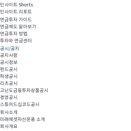
인사이트 Shorts
인사이트 리포트
의결권 행사에 관한 지침 개정(2021.02.02)
연금투자 가이드
연금제도 알아보기
연금투자 방법
투자와 연금센터
공시/공지
1. 개정대상 : 의결권 행사에 관한 지침
공지사항
공시정보
2. 개정사항
펀드공시
파생공시
- 상법 시행령 제34조 제5항 제7호의 개정으로 상장회사
리츠공시
고난도금융투자상품공시
통한 사외이사 임기 제한 문구 수정
경영공시
스튜어드십코드공시
3. 시행일 : 2021년 02월 02일
회사소개
미래에셋자산운용 소개
회사개요