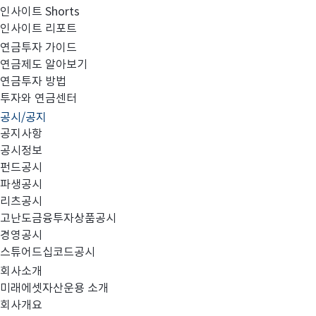
인사이트 Shorts
인사이트 리포트
FY2020 지배구조 연차보고서
연금투자 가이드
연금제도 알아보기
연금투자 방법
투자와 연금센터
공시/공지
첨부와 같이 FY2020 지배구조 연차보고서를 공시합니다
공지사항
공시정보
펀드공시
파생공시
리츠공시
고난도금융투자상품공시
FY2020 지배구조 연차보고서_미래에셋자산운용_21031
경영공시
스튜어드십코드공시
회사소개
미래에셋자산운용 소개
회사개요