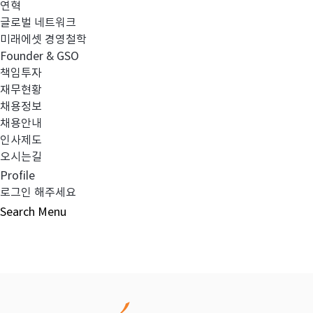
연혁
글로벌 네트워크
이전글
주요경영상황 공시_소송 등의 제기
미래에셋 경영철학
Founder & GSO
책임투자
다음글
FY2020 보수체계 연차보고서
재무현황
채용정보
채용안내
인사제도
오시는길
목록보기
Profile
로그인 해주세요
Search
Menu