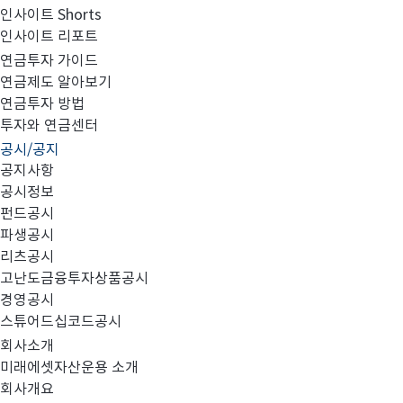
인사이트 Shorts
인사이트 리포트
FY2020 보수체계 연차보고서
연금투자 가이드
연금제도 알아보기
연금투자 방법
투자와 연금센터
공시/공지
첨부와 같이 FY2020 보수체계 연차보고서를 공시합니다
공지사항
공시정보
펀드공시
파생공시
리츠공시
고난도금융투자상품공시
FY2020 보수체계 연차보고서_미래에셋자산운용_21031
경영공시
스튜어드십코드공시
회사소개
미래에셋자산운용 소개
회사개요