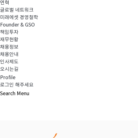
연혁
글로벌 네트워크
이전글
FY2020 지배구조 연차보고서
미래에셋 경영철학
Founder & GSO
책임투자
다음글
투자권유준칙 개정
재무현황
채용정보
채용안내
인사제도
오시는길
목록보기
Profile
로그인 해주세요
Search
Menu