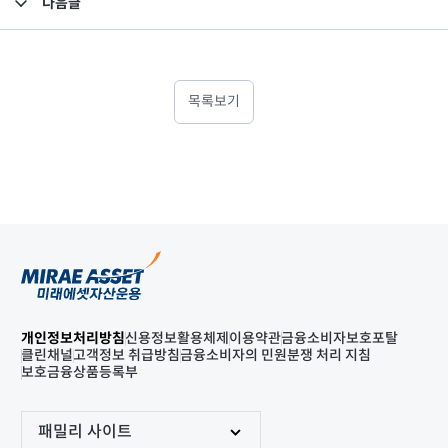
다음글
고난도금융투자상품_공시_20210729
목록보기
개인정보처리방침
신용정보활용체제
이용약관
금융소비자보호포탈
클린채널
고객정보 취급방침
금융소비자의 민원분쟁 처리 지침
보호금융상품등록부
패밀리 사이트