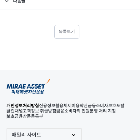
다음글
고난도금융투자상품_공시_20210802
목록보기
개인정보처리방침
신용정보활용체제
이용약관
금융소비자보호포탈
클린채널
고객정보 취급방침
금융소비자의 민원분쟁 처리 지침
보호금융상품등록부
패밀리 사이트