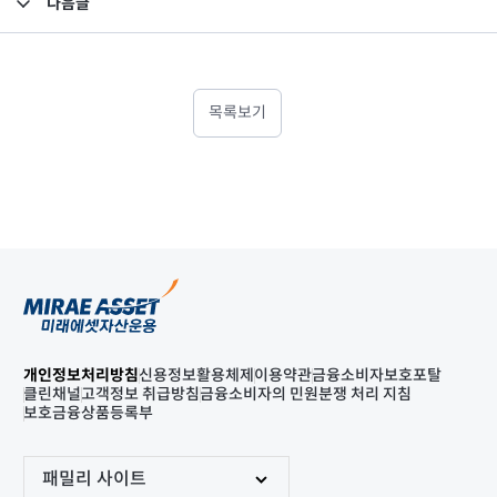
다음글
고난도금융투자상품_공시_20210806
목록보기
개인정보처리방침
신용정보활용체제
이용약관
금융소비자보호포탈
클린채널
고객정보 취급방침
금융소비자의 민원분쟁 처리 지침
보호금융상품등록부
패밀리 사이트