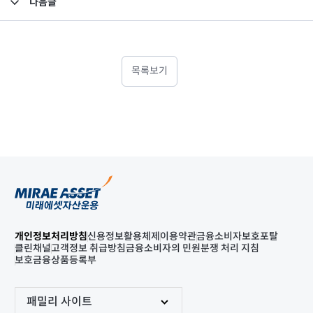
다음글
고난도금융투자상품_공시_20210823
목록보기
개인정보처리방침
신용정보활용체제
이용약관
금융소비자보호포탈
클린채널
고객정보 취급방침
금융소비자의 민원분쟁 처리 지침
보호금융상품등록부
패밀리 사이트