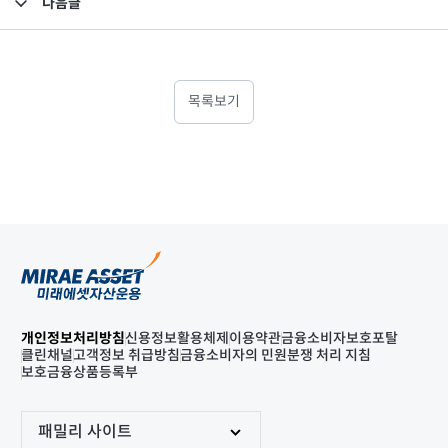
다음글
고난도금융투자상품_공시_20210824
목록보기
개인정보처리방침
신용정보활용체제
이용약관
금융소비자보호포탈
클린채널
고객정보 취급방침
금융소비자의 민원분쟁 처리 지침
보호금융상품등록부
패밀리 사이트