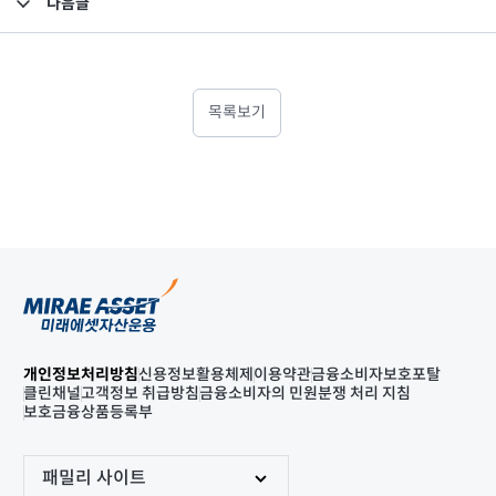
다음글
고난도금융투자상품_공시_20210827
목록보기
개인정보처리방침
신용정보활용체제
이용약관
금융소비자보호포탈
클린채널
고객정보 취급방침
금융소비자의 민원분쟁 처리 지침
보호금융상품등록부
패밀리 사이트