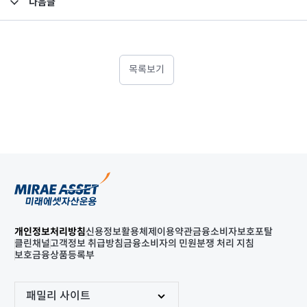
다음글
고난도금융투자상품_공시_20210909
목록보기
개인정보처리방침
신용정보활용체제
이용약관
금융소비자보호포탈
클린채널
고객정보 취급방침
금융소비자의 민원분쟁 처리 지침
보호금융상품등록부
패밀리 사이트