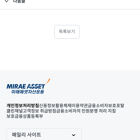
다음글
고난도금융투자상품_공시_20210913
목록보기
개인정보처리방침
신용정보활용체제
이용약관
금융소비자보호포탈
클린채널
고객정보 취급방침
금융소비자의 민원분쟁 처리 지침
보호금융상품등록부
패밀리 사이트