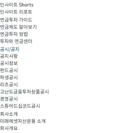
인사이트 Shorts
인사이트 리포트
고난도금융투자상품_공시_20210917
연금투자 가이드
연금제도 알아보기
연금투자 방법
투자와 연금센터
공시/공지
공지사항
공시정보
펀드공시
파생공시
MIRAE_HIGH_20210917.pdf
리츠공시
고난도금융투자상품공시
경영공시
스튜어드십코드공시
회사소개
미래에셋자산운용 소개
회사개요
이전글
고난도금융투자상품_공시_20210916