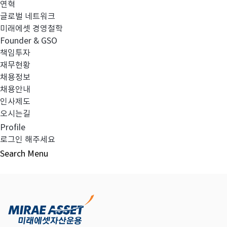
연혁
글로벌 네트워크
미래에셋 경영철학
다음글
고난도금융투자상품_공시_20210923
Founder & GSO
책임투자
재무현황
채용정보
채용안내
목록보기
인사제도
오시는길
Profile
로그인 해주세요
Search
Menu