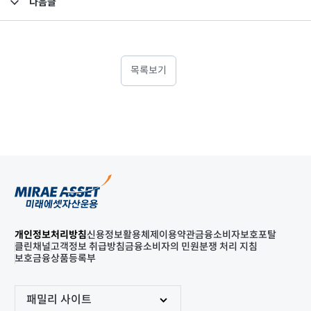
다음글
고난도금융투자상품_공시_20211006
목록보기
개인정보처리방침
신용정보활용체제
이용약관
금융소비자보호포탈
클린채널
고객정보 취급방침
금융소비자의 민원분쟁 처리 지침
보호금융상품등록부
패밀리 사이트