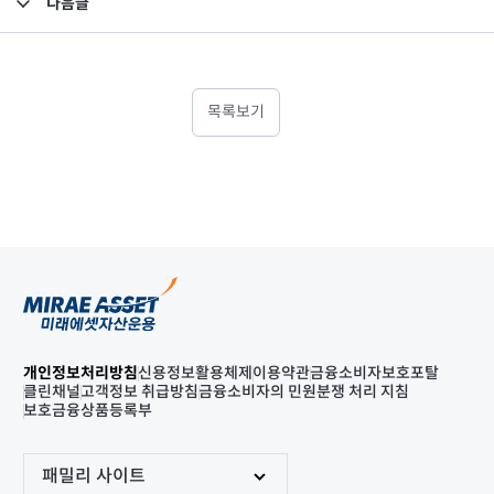
다음글
고난도금융투자상품_공시_20211014
목록보기
개인정보처리방침
신용정보활용체제
이용약관
금융소비자보호포탈
클린채널
고객정보 취급방침
금융소비자의 민원분쟁 처리 지침
보호금융상품등록부
패밀리 사이트