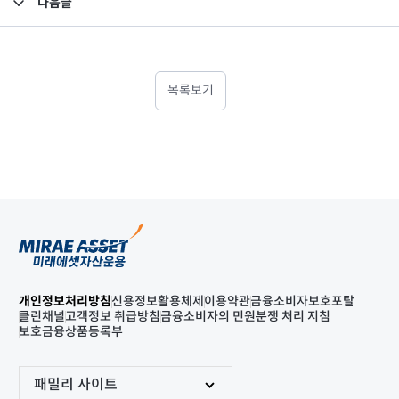
다음글
고난도금융투자상품_공시_20211110
목록보기
개인정보처리방침
신용정보활용체제
이용약관
금융소비자보호포탈
클린채널
고객정보 취급방침
금융소비자의 민원분쟁 처리 지침
보호금융상품등록부
패밀리 사이트