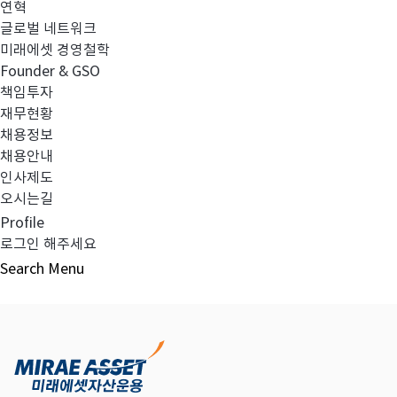
연혁
글로벌 네트워크
미래에셋 경영철학
다음글
고난도금융투자상품_공시_20211118
Founder & GSO
책임투자
재무현황
채용정보
채용안내
목록보기
인사제도
오시는길
Profile
로그인 해주세요
Search
Menu