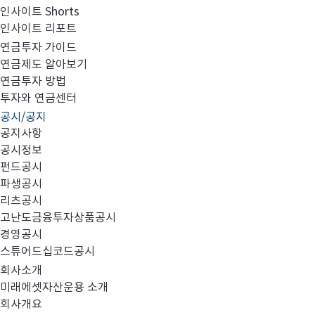
인사이트 Shorts
인사이트 리포트
고난도금융투자상품_공시_20211117
연금투자 가이드
연금제도 알아보기
연금투자 방법
투자와 연금센터
공시/공지
공지사항
공시정보
펀드공시
파생공시
MIRAE_HIGH_20211117.pdf
리츠공시
고난도금융투자상품공시
경영공시
스튜어드십코드공시
회사소개
미래에셋자산운용 소개
회사개요
이전글
고난도금융투자상품_공시_20211116