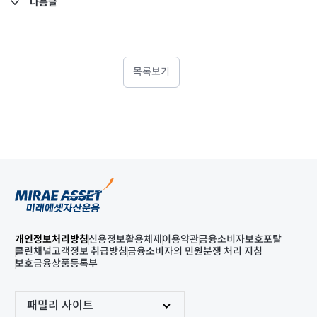
다음글
고난도금융투자상품_공시_20211118
목록보기
개인정보처리방침
신용정보활용체제
이용약관
금융소비자보호포탈
클린채널
고객정보 취급방침
금융소비자의 민원분쟁 처리 지침
보호금융상품등록부
패밀리 사이트