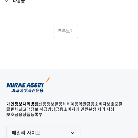
다음글
고난도금융투자상품_공시_20211119
목록보기
개인정보처리방침
신용정보활용체제
이용약관
금융소비자보호포탈
클린채널
고객정보 취급방침
금융소비자의 민원분쟁 처리 지침
보호금융상품등록부
패밀리 사이트