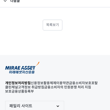
다음글
고난도금융투자상품_공시_20211202
목록보기
개인정보처리방침
신용정보활용체제
이용약관
금융소비자보호포탈
클린채널
고객정보 취급방침
금융소비자의 민원분쟁 처리 지침
보호금융상품등록부
패밀리 사이트