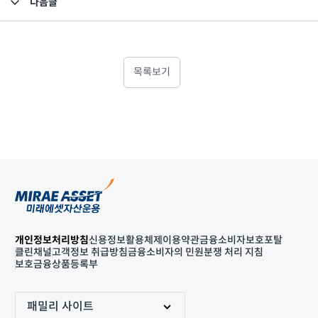
다음글
고난도금융투자상품_공시_20211208
목록보기
개인정보처리방침
신용정보활용체제
이용약관
금융소비자보호포탈
클린채널
고객정보 취급방침
금융소비자의 민원분쟁 처리 지침
보호금융상품등록부
패밀리 사이트