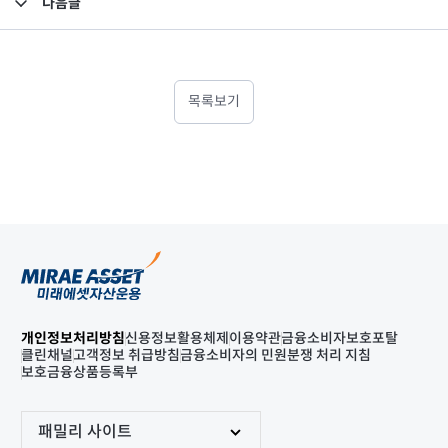
다음글
고난도금융투자상품_공시_20211210
목록보기
개인정보처리방침
신용정보활용체제
이용약관
금융소비자보호포탈
클린채널
고객정보 취급방침
금융소비자의 민원분쟁 처리 지침
보호금융상품등록부
패밀리 사이트