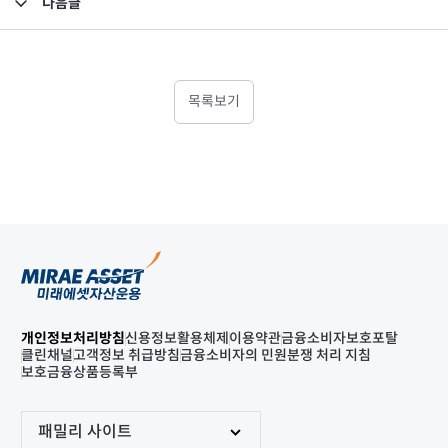
다음글
고난도금융투자상품_공시_20211224
목록보기
개인정보처리방침
신용정보활용체제
이용약관
금융소비자보호포탈
클린채널
고객정보 취급방침
금융소비자의 민원분쟁 처리 지침
보호금융상품등록부
패밀리 사이트