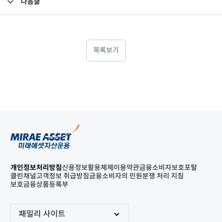
다음글
고난도금융투자상품_공시_20220103
목록보기
개인정보처리방침
신용정보활용체제
이용약관
금융소비자보호포탈
클린채널
고객정보 취급방침
금융소비자의 민원분쟁 처리 지침
보호금융상품등록부
패밀리 사이트