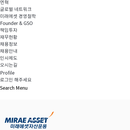
연혁
글로벌 네트워크
미래에셋 경영철학
다음글
고난도금융투자상품_공시_20220110
Founder & GSO
책임투자
재무현황
채용정보
채용안내
목록보기
인사제도
오시는길
Profile
로그인 해주세요
Search
Menu