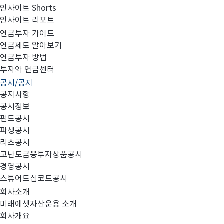
인사이트 Shorts
인사이트 리포트
고난도금융투자상품_공시_20220107
연금투자 가이드
연금제도 알아보기
연금투자 방법
투자와 연금센터
공시/공지
공지사항
공시정보
펀드공시
파생공시
MIRAE_HIGH_20220107.pdf
리츠공시
고난도금융투자상품공시
경영공시
스튜어드십코드공시
회사소개
미래에셋자산운용 소개
회사개요
이전글
고난도금융투자상품_공시_20220106