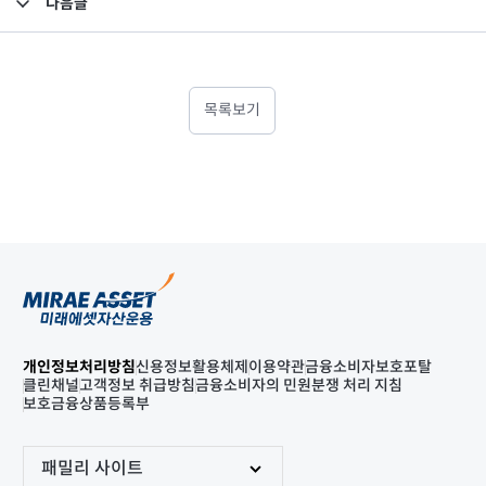
다음글
고난도금융투자상품_공시_20220124
목록보기
개인정보처리방침
신용정보활용체제
이용약관
금융소비자보호포탈
클린채널
고객정보 취급방침
금융소비자의 민원분쟁 처리 지침
보호금융상품등록부
패밀리 사이트