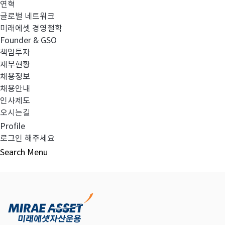
연혁
글로벌 네트워크
미래에셋 경영철학
다음글
고난도금융투자상품_공시_20220126
Founder & GSO
책임투자
재무현황
채용정보
채용안내
목록보기
인사제도
오시는길
Profile
로그인 해주세요
Search
Menu