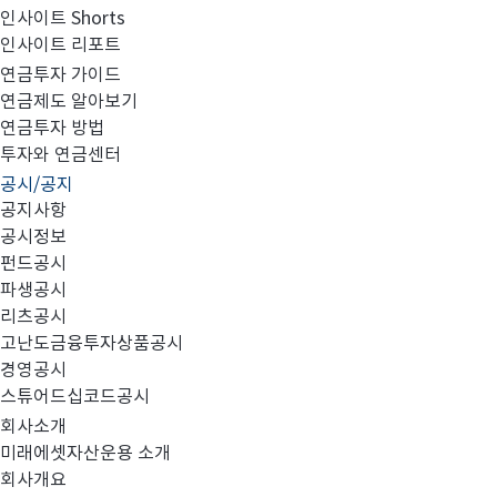
인사이트 Shorts
인사이트 리포트
고난도금융투자상품_공시_20220125
연금투자 가이드
연금제도 알아보기
연금투자 방법
투자와 연금센터
공시/공지
공지사항
공시정보
펀드공시
파생공시
MIRAE_HIGH_20220125.pdf
리츠공시
고난도금융투자상품공시
경영공시
스튜어드십코드공시
회사소개
미래에셋자산운용 소개
회사개요
이전글
고난도금융투자상품_공시_20220124