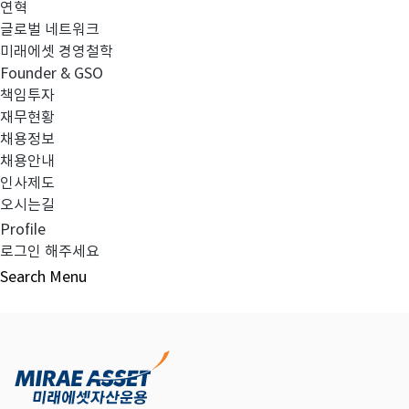
연혁
글로벌 네트워크
미래에셋 경영철학
다음글
고난도금융투자상품_공시_20220208
Founder & GSO
책임투자
재무현황
채용정보
채용안내
목록보기
인사제도
오시는길
Profile
로그인 해주세요
Search
Menu