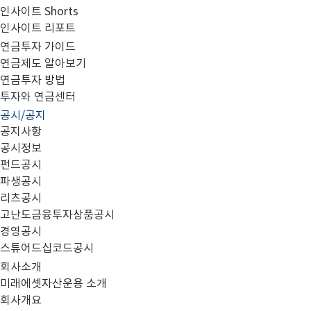
인사이트 Shorts
인사이트 리포트
고난도금융투자상품_공시_20220207
연금투자 가이드
연금제도 알아보기
연금투자 방법
투자와 연금센터
공시/공지
공지사항
공시정보
펀드공시
파생공시
MIRAE_HIGH_20220207.pdf
리츠공시
고난도금융투자상품공시
경영공시
스튜어드십코드공시
회사소개
미래에셋자산운용 소개
회사개요
이전글
고난도금융투자상품_공시_20220204