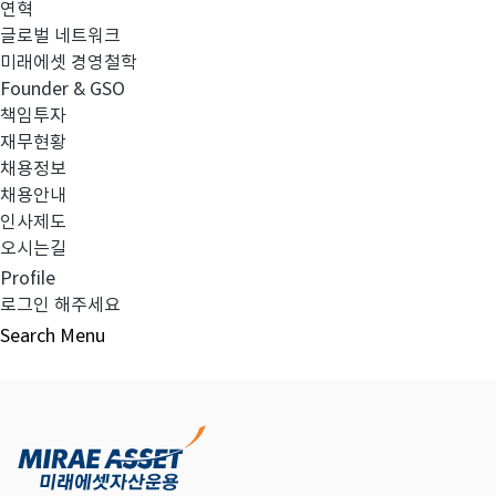
연혁
글로벌 네트워크
미래에셋 경영철학
다음글
고난도금융투자상품_공시_20220209
Founder & GSO
책임투자
재무현황
채용정보
채용안내
목록보기
인사제도
오시는길
Profile
로그인 해주세요
Search
Menu