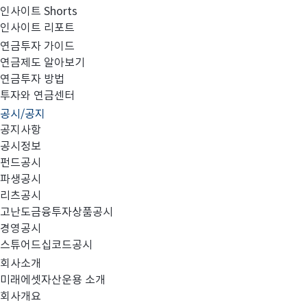
인사이트 Shorts
인사이트 리포트
고난도금융투자상품_공시_20220208
연금투자 가이드
연금제도 알아보기
연금투자 방법
투자와 연금센터
공시/공지
공지사항
공시정보
펀드공시
파생공시
MIRAE_HIGH_20220208.pdf
리츠공시
고난도금융투자상품공시
경영공시
스튜어드십코드공시
회사소개
미래에셋자산운용 소개
회사개요
이전글
고난도금융투자상품_공시_20220207