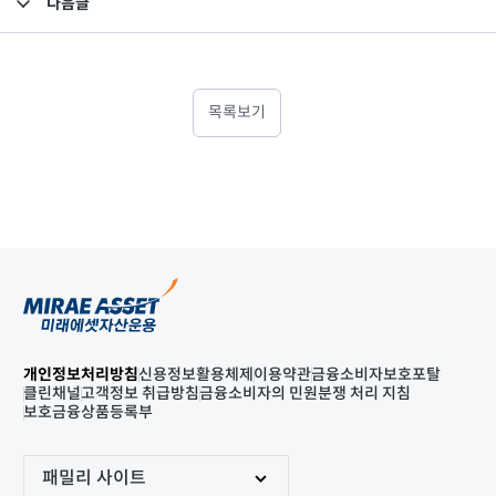
다음글
고난도금융투자상품_공시_20220210
목록보기
개인정보처리방침
신용정보활용체제
이용약관
금융소비자보호포탈
클린채널
고객정보 취급방침
금융소비자의 민원분쟁 처리 지침
보호금융상품등록부
패밀리 사이트