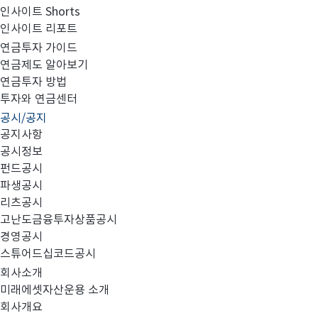
인사이트 Shorts
인사이트 리포트
고난도금융투자상품_공시_20220210
연금투자 가이드
연금제도 알아보기
연금투자 방법
투자와 연금센터
공시/공지
공지사항
공시정보
펀드공시
파생공시
MIRAE_HIGH_20220210.pdf
리츠공시
고난도금융투자상품공시
경영공시
스튜어드십코드공시
회사소개
미래에셋자산운용 소개
회사개요
이전글
고난도금융투자상품_공시_20220209