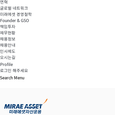
연혁
글로벌 네트워크
미래에셋 경영철학
다음글
고난도금융투자상품_공시_20220211
Founder & GSO
책임투자
재무현황
채용정보
채용안내
목록보기
인사제도
오시는길
Profile
로그인 해주세요
Search
Menu