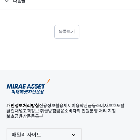
다음글
고난도금융투자상품_공시_20220215
목록보기
개인정보처리방침
신용정보활용체제
이용약관
금융소비자보호포탈
클린채널
고객정보 취급방침
금융소비자의 민원분쟁 처리 지침
보호금융상품등록부
패밀리 사이트