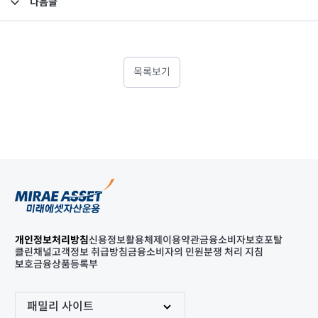
다음글
고난도금융투자상품_공시_20220218
목록보기
개인정보처리방침
신용정보활용체제
이용약관
금융소비자보호포탈
클린채널
고객정보 취급방침
금융소비자의 민원분쟁 처리 지침
보호금융상품등록부
패밀리 사이트